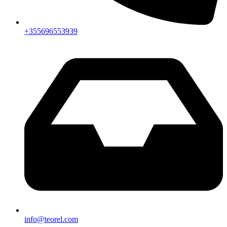
+355696553939
info@teorel.com