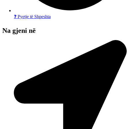
❓ Pyetje të Shpeshta
Na gjeni në