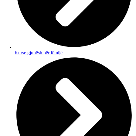
Kurse gjuhësh për fëmijë