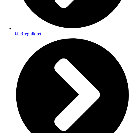
📄 Rregulloret