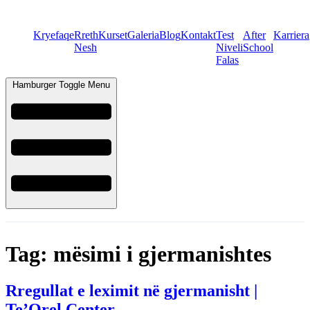
Kryefaqe
Rreth
Kurset
Galeria
Blog
Kontakt
Test
After
Karriera
Nesh
Niveli
School
Falas
Hamburger Toggle Menu
Tag:
mësimi i gjermanishtes
Rregullat e leximit në gjermanisht |
Te’Orel Center