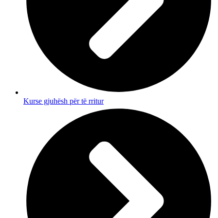
Kurse gjuhësh për të rritur