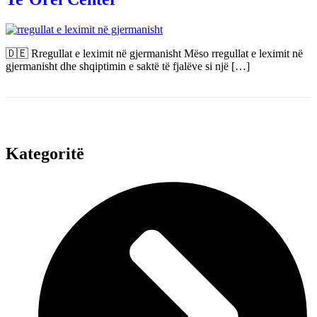
🇩🇪 Rregullat e leximit në gjermanisht Mëso rregullat e leximit në
gjermanisht dhe shqiptimin e saktë të fjalëve si një […]
Kategoritë