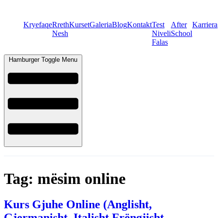
Kryefaqe
Rreth
Kurset
Galeria
Blog
Kontakt
Test
After
Karriera
Nesh
Niveli
School
Falas
Hamburger Toggle Menu
Tag:
mësim online
Kurs Gjuhe Online (Anglisht,
Gjermanisht, Italisht,Frëngjisht,