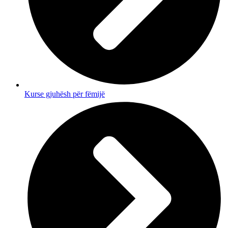
Kurse gjuhësh për fëmijë