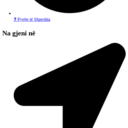
❓ Pyetje të Shpeshta
Na gjeni në