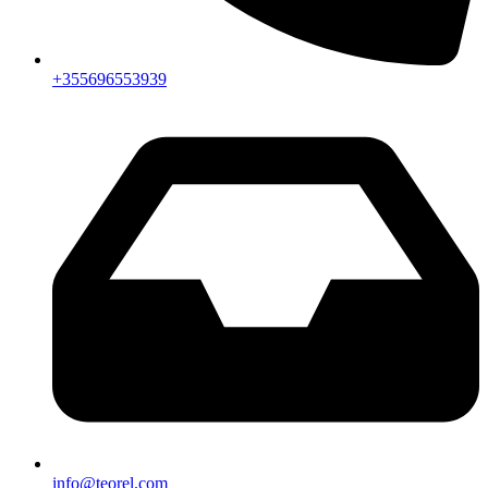
+355696553939
info@teorel.com