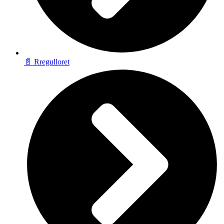
📄 Rregulloret