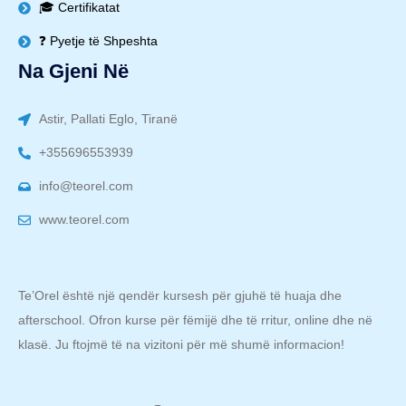
🎓 Certifikatat
❓ Pyetje të Shpeshta
Na Gjeni Në
Astir, Pallati Eglo, Tiranë
+355696553939
info@teorel.com
www.teorel.com
Te’Orel është një qendër kursesh për gjuhë të huaja dhe
afterschool. Ofron kurse për fëmijë dhe të rritur, online dhe në
klasë. Ju ftojmë të na vizitoni për më shumë informacion!