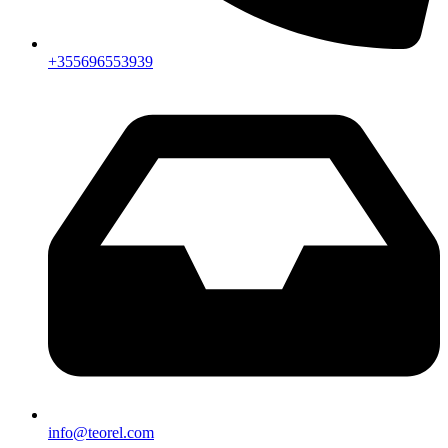
+355696553939
info@teorel.com