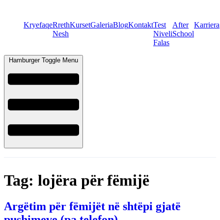
Kryefaqe
Rreth
Kurset
Galeria
Blog
Kontakt
Test
After
Karriera
Nesh
Niveli
School
Falas
Hamburger Toggle Menu
Tag:
lojëra për fëmijë
Argëtim për fëmijët në shtëpi gjatë
pushimeve (pa telefon)