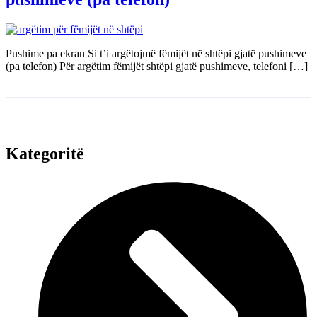
Pushime pa ekran Si t’i argëtojmë fëmijët në shtëpi gjatë pushimeve
(pa telefon) Për argëtim fëmijët shtëpi gjatë pushimeve, telefoni […]
Kategoritë