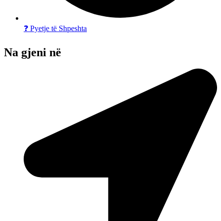
❓ Pyetje të Shpeshta
Na gjeni në