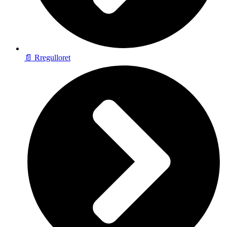
📄 Rregulloret