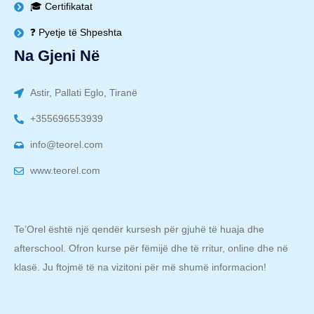
🎓 Certifikatat
❓ Pyetje të Shpeshta
Na Gjeni Në
Astir, Pallati Eglo, Tiranë
+355696553939
info@teorel.com
www.teorel.com
Te’Orel është një qendër kursesh për gjuhë të huaja dhe
afterschool. Ofron kurse për fëmijë dhe të rritur, online dhe në
klasë. Ju ftojmë të na vizitoni për më shumë informacion!