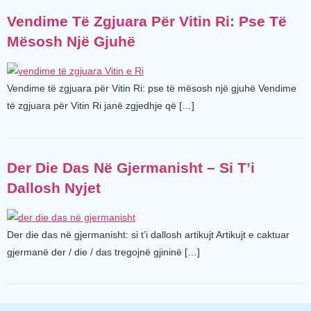
Vendime Të Zgjuara Për Vitin Ri: Pse Të
Mësosh Një Gjuhë
Vendime të zgjuara për Vitin Ri: pse të mësosh një gjuhë Vendime
të zgjuara për Vitin Ri janë zgjedhje që […]
Der Die Das Në Gjermanisht – Si T’i
Dallosh Nyjet
Der die das në gjermanisht: si t’i dallosh artikujt Artikujt e caktuar
gjermanë der / die / das tregojnë gjininë […]