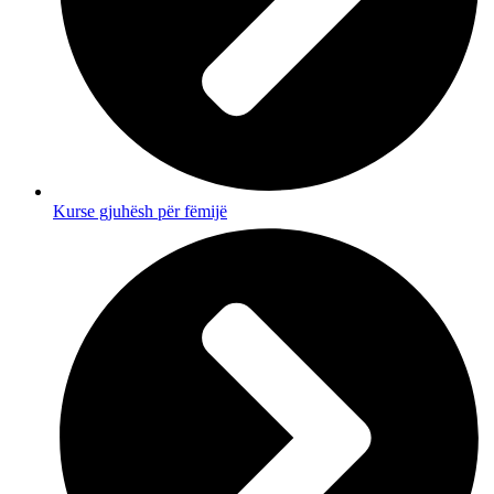
Kurse gjuhësh për fëmijë