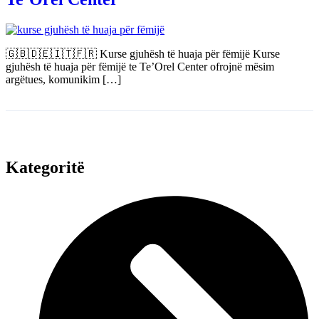
🇬🇧🇩🇪🇮🇹🇫🇷 Kurse gjuhësh të huaja për fëmijë Kurse
gjuhësh të huaja për fëmijë te Te’Orel Center ofrojnë mësim
argëtues, komunikim […]
Kategoritë