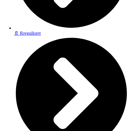
📄 Rregulloret