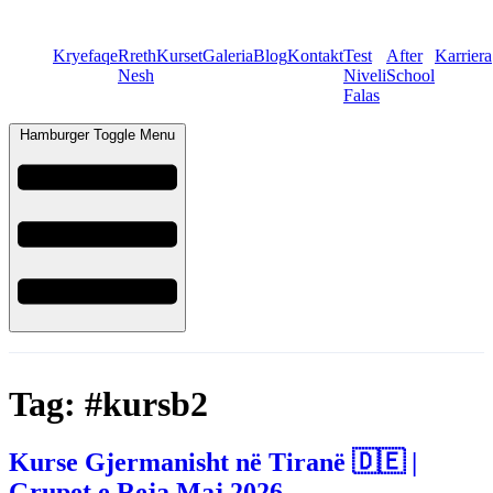
Kryefaqe
Rreth
Kurset
Galeria
Blog
Kontakt
Test
After
Karriera
Nesh
Niveli
School
Falas
Hamburger Toggle Menu
Tag:
#kursb2
Kurse Gjermanisht në Tiranë 🇩🇪 |
Grupet e Reja Maj 2026