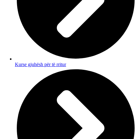
Kurse gjuhësh për të rritur