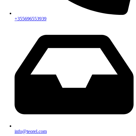
+355696553939
info@teorel.com