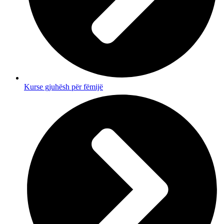
Kurse gjuhësh për fëmijë