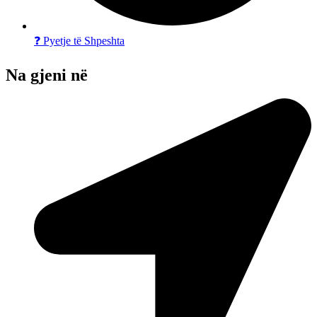
❓ Pyetje të Shpeshta
Na gjeni në