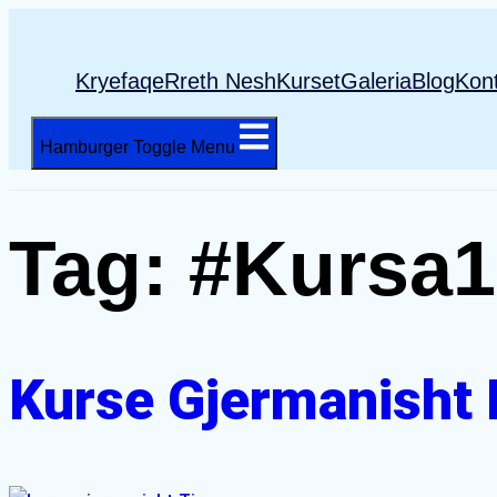
Kryefaqe
Rreth Nesh
Kurset
Galeria
Blog
Kon
Hamburger Toggle Menu
Tag:
#kursa1
Kurse Gjermanisht 