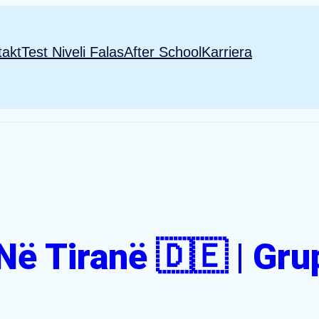
takt
Test Niveli Falas
After School
Karriera
Në Tiranë 🇩🇪 | Gru