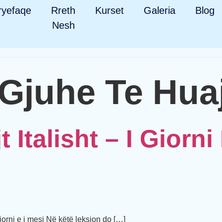
ryefaqe
Rreth
Kurset
Galeria
Blog
Nesh
Gjuhe Te Huaj
 Italisht – I Giorni 
 giorni e i mesi Në këtë leksion do […]