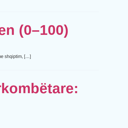
en (0–100)
e shqiptim, […]
rkombëtare: