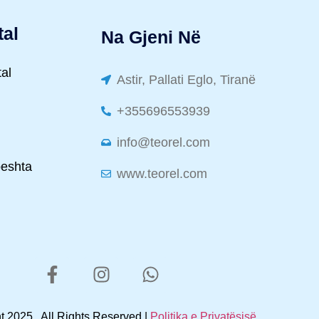
tal
Na Gjeni Në
tal
Astir, Pallati Eglo, Tiranë
+355696553939
info@teorel.com
peshta
www.teorel.com
 2025 . All Rights Reserved |
Politika e Privatësisë