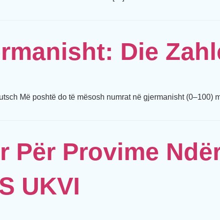
rmanisht: Die Zahl
utsch Më poshtë do të mësosh numrat në gjermanisht (0–100) m
or Për Provime Ndë
TS UKVI