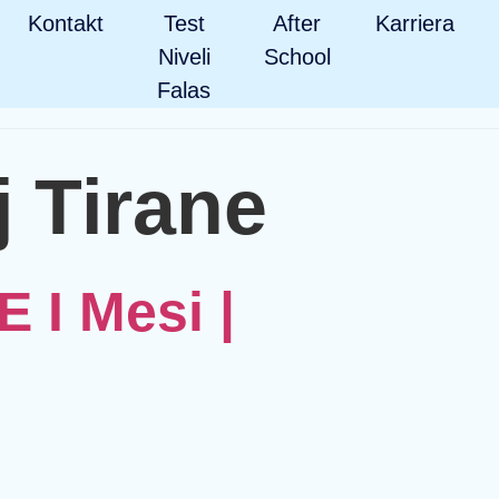
Kontakt
Test
After
Karriera
Niveli
School
Falas
 Tirane
E I Mesi |