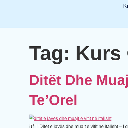
K
Tag:
Kurs 
Ditët Dhe Muajt
Te’Orel
🇮🇹 Ditët e javës dhe muajt e vitit në italisht – I