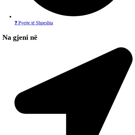
❓ Pyetje të Shpeshta
Na gjeni në