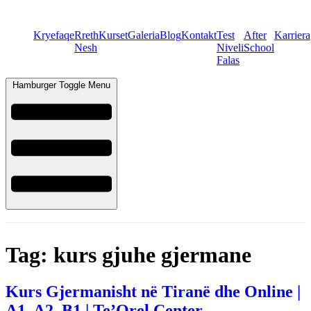
Kryefaqe
Rreth
Kurset
Galeria
Blog
Kontakt
Test
After
Karriera
Nesh
Niveli
School
Falas
Hamburger Toggle Menu
Tag:
kurs gjuhe gjermane
Kurs Gjermanisht në Tiranë dhe Online |
A1, A2, B1 | Te’Orel Center