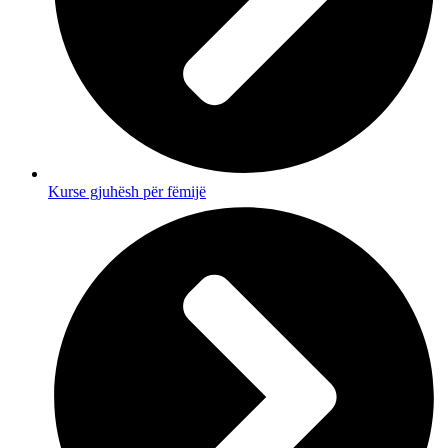
Kurse gjuhësh për fëmijë