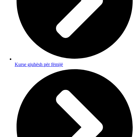
Kurse gjuhësh për fëmijë