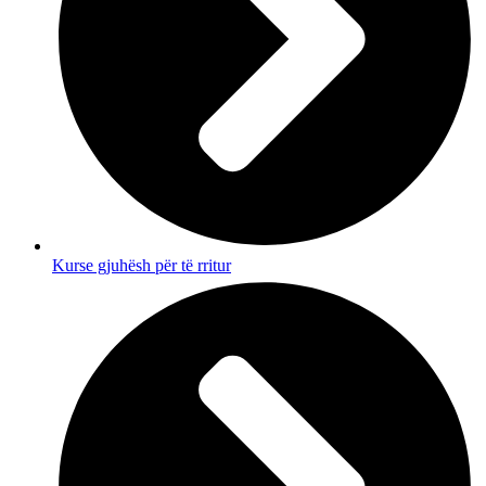
Kurse gjuhësh për të rritur