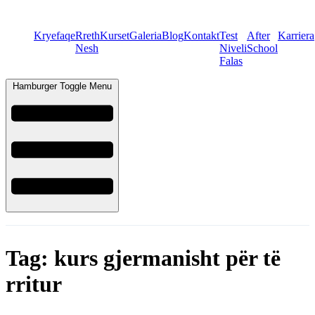
Kryefaqe
Rreth
Kurset
Galeria
Blog
Kontakt
Test
After
Karriera
Nesh
Niveli
School
Falas
Hamburger Toggle Menu
Tag:
kurs gjermanisht për të
rritur