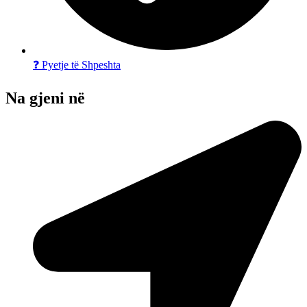
❓ Pyetje të Shpeshta
Na gjeni në