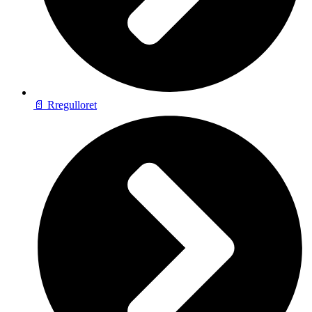
📄 Rregulloret