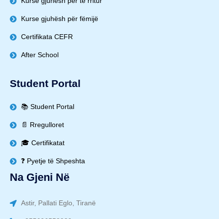
Kurse gjuhësh për të rritur
Kurse gjuhësh për fëmijë
Certifikata CEFR
After School
Student Portal
📚 Student Portal
📄 Rregulloret
🎓 Certifikatat
❓ Pyetje të Shpeshta
Na Gjeni Në
Astir, Pallati Eglo, Tiranë