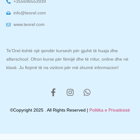
+355696553939
info@teorel.com
www.teorel.com
Te’Orel është një qendër kursesh për gjuhë të huaja dhe
afterschool. Ofron kurse për fëmijë dhe të rritur, online dhe në
klasë. Ju ftojmë të na vizitoni për më shumë informacion!
©Copyright 2025 . All Rights Reserved |
Politika e Privatësisë