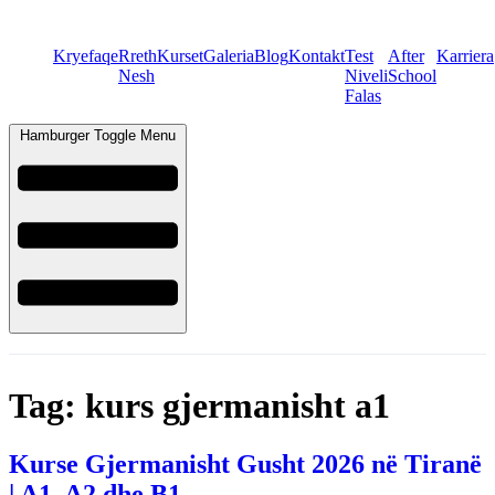
Kryefaqe
Rreth
Kurset
Galeria
Blog
Kontakt
Test
After
Karriera
Nesh
Niveli
School
Falas
Hamburger Toggle Menu
Tag:
kurs gjermanisht a1
Kurse Gjermanisht Gusht 2026 në Tiranë
| A1, A2 dhe B1