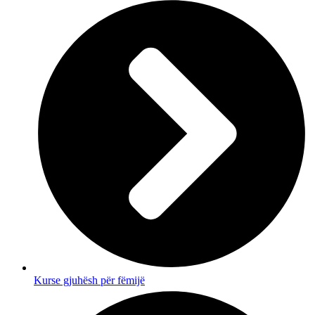
Kurse gjuhësh për fëmijë