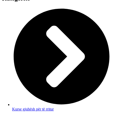
Kurse gjuhësh për të rritur