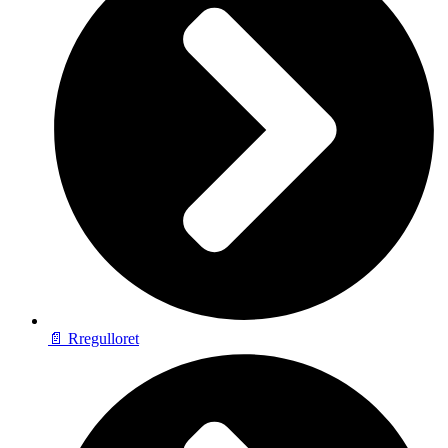
📄 Rregulloret