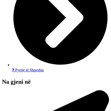
❓ Pyetje të Shpeshta
Na gjeni në