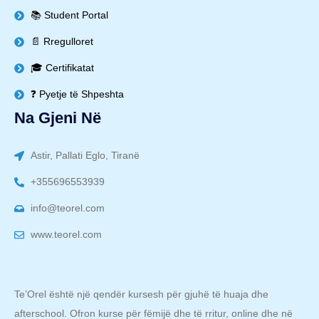
📚 Student Portal
📄 Rregulloret
🎓 Certifikatat
❓ Pyetje të Shpeshta
Na Gjeni Në
Astir, Pallati Eglo, Tiranë
+355696553939
info@teorel.com
www.teorel.com
Te’Orel është një qendër kursesh për gjuhë të huaja dhe
afterschool. Ofron kurse për fëmijë dhe të rritur, online dhe në