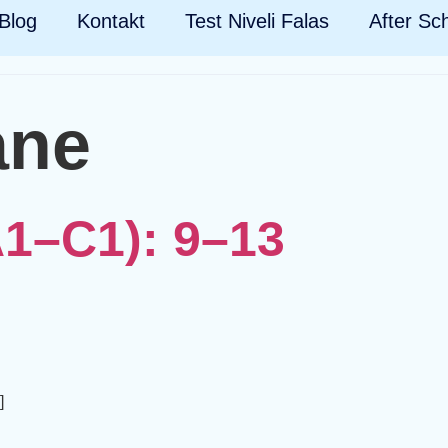
Blog
Kontakt
Test Niveli Falas
After Sc
ane
A1–C1): 9–13
]