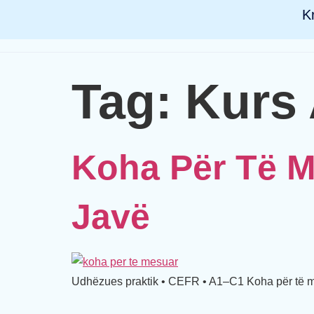
K
Tag:
Kurs 
Koha Për Të M
Javë
Udhëzues praktik • CEFR • A1–C1 Koha për të m