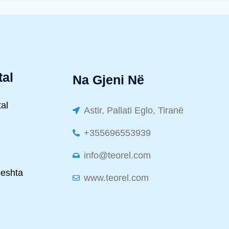
tal
Na Gjeni Në
tal
Astir, Pallati Eglo, Tiranë
+355696553939
info@teorel.com
peshta
www.teorel.com