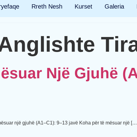
ryefaqe
Rreth Nesh
Kurset
Galeria
Anglishte Tir
ësuar Një Gjuhë (
ësuar një gjuhë (A1–C1): 9–13 javë Koha për të mësuar një […