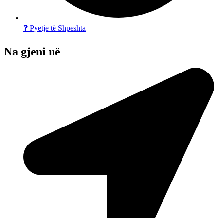
❓ Pyetje të Shpeshta
Na gjeni në