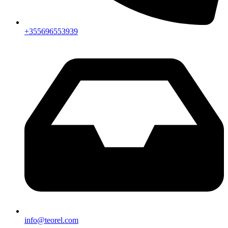
+355696553939
info@teorel.com