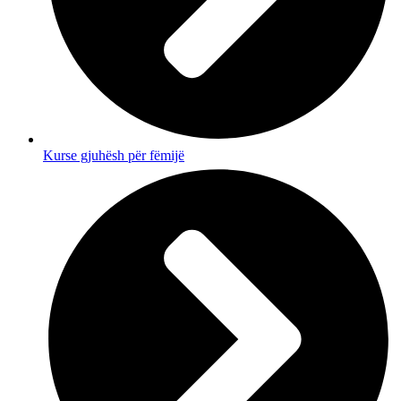
Kurse gjuhësh për fëmijë