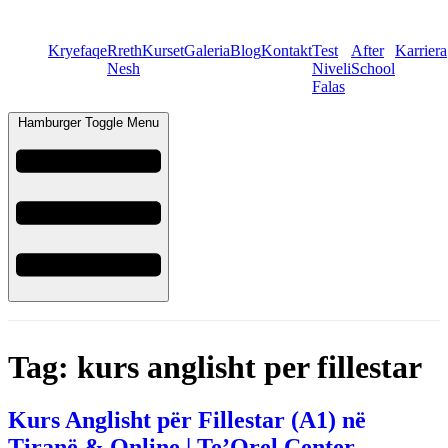
Kryefaqe
Rreth
Kurset
Galeria
Blog
Kontakt
Test
After
Karriera
Nesh
Niveli
School
Falas
Hamburger Toggle Menu
Tag:
kurs anglisht per fillestar
Kurs Anglisht për Fillestar (A1) në
Tiranë & Online | Te’Orel Center