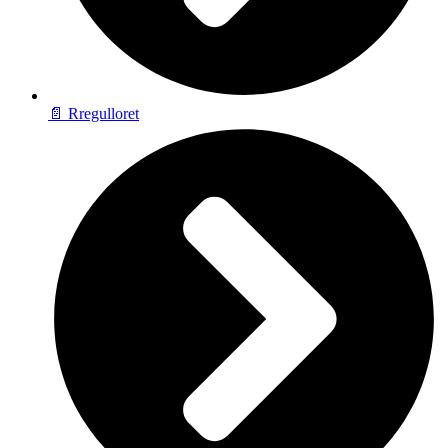
📄 Rregulloret