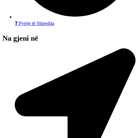
❓ Pyetje të Shpeshta
Na gjeni në