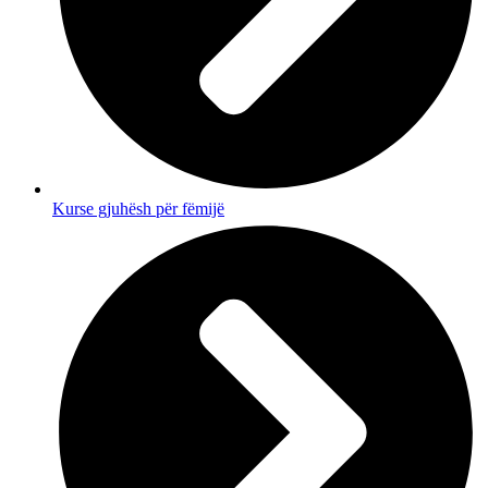
Kurse gjuhësh për fëmijë