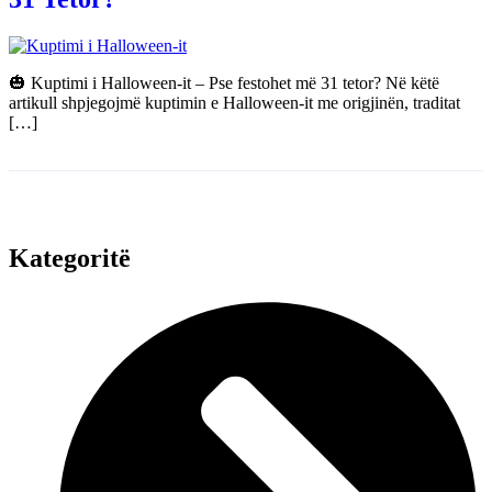
🎃 Kuptimi i Halloween-it – Pse festohet më 31 tetor? Në këtë
artikull shpjegojmë kuptimin e Halloween-it me origjinën, traditat
[…]
Kategoritë