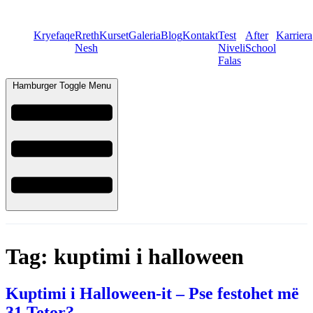
Kryefaqe
Rreth
Kurset
Galeria
Blog
Kontakt
Test
After
Karriera
Nesh
Niveli
School
Falas
Hamburger Toggle Menu
Tag:
kuptimi i halloween
Kuptimi i Halloween-it – Pse festohet më
31 Tetor?