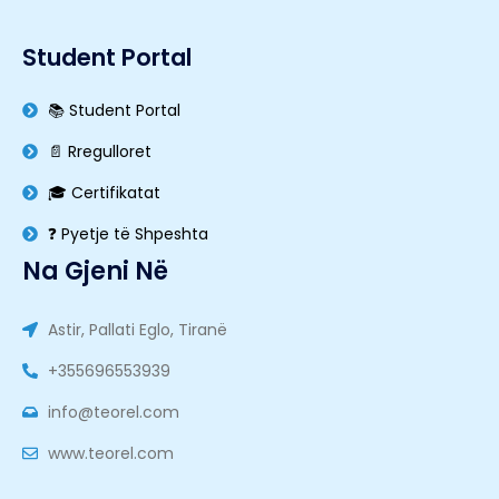
Student Portal
📚 Student Portal
📄 Rregulloret
🎓 Certifikatat
❓ Pyetje të Shpeshta
Na Gjeni Në
Astir, Pallati Eglo, Tiranë
+355696553939
info@teorel.com
www.teorel.com