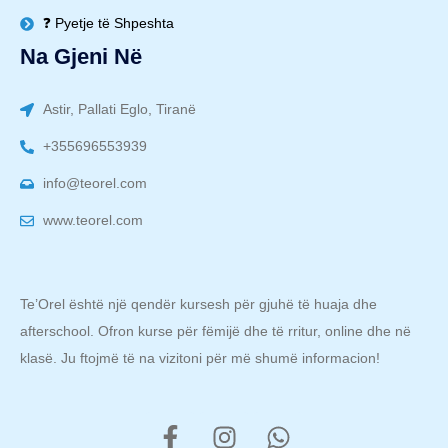
❓ Pyetje të Shpeshta
Na Gjeni Në
Astir, Pallati Eglo, Tiranë
+355696553939
info@teorel.com
www.teorel.com
Te’Orel është një qendër kursesh për gjuhë të huaja dhe
afterschool. Ofron kurse për fëmijë dhe të rritur, online dhe në
klasë. Ju ftojmë të na vizitoni për më shumë informacion!