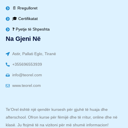
📄 Rregulloret
🎓 Certifikatat
❓ Pyetje të Shpeshta
Na Gjeni Në
Astir, Pallati Eglo, Tiranë
+355696553939
info@teorel.com
www.teorel.com
Te’Orel është një qendër kursesh për gjuhë të huaja dhe
afterschool. Ofron kurse për fëmijë dhe të rritur, online dhe në
klasë. Ju ftojmë të na vizitoni për më shumë informacion!