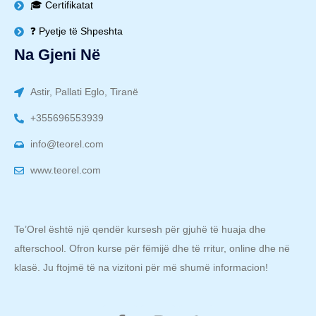
🎓 Certifikatat
❓ Pyetje të Shpeshta
Na Gjeni Në
Astir, Pallati Eglo, Tiranë
+355696553939
info@teorel.com
www.teorel.com
Te’Orel është një qendër kursesh për gjuhë të huaja dhe
afterschool. Ofron kurse për fëmijë dhe të rritur, online dhe në
klasë. Ju ftojmë të na vizitoni për më shumë informacion!