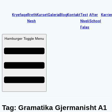
Kryefaqe
Rreth
Kurset
Galeria
Blog
Kontakt
Test
After
Karrie
Nesh
Niveli
School
Falas
Hamburger Toggle Menu
Tag:
Gramatika Gjermanisht A1