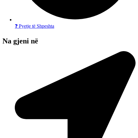
❓ Pyetje të Shpeshta
Na gjeni në