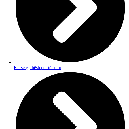
Kurse gjuhësh për të rritur