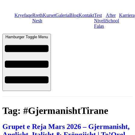
Kryefaqe
Rreth
Kurset
Galeria
Blog
Kontakt
Test
After
Karriera
Nesh
Niveli
School
Falas
Hamburger Toggle Menu
Tag:
#GjermanishtTirane
Grupet e Reja Mars 2026 – Gjermanisht,
Anglisht, Italisht & Frëngjisht | Te’Orel