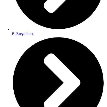
📄 Rregulloret