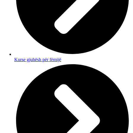
Kurse gjuhësh për fëmijë