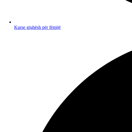
Kurse gjuhësh për fëmijë