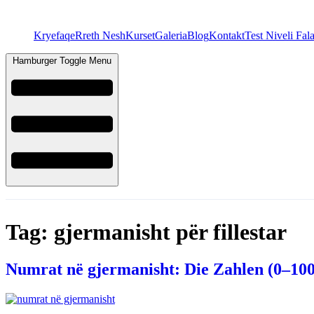
Kryefaqe
Rreth Nesh
Kurset
Galeria
Blog
Kontakt
Test Niveli Fal
Hamburger Toggle Menu
Tag:
gjermanisht për fillestar
Numrat në gjermanisht: Die Zahlen (0–100