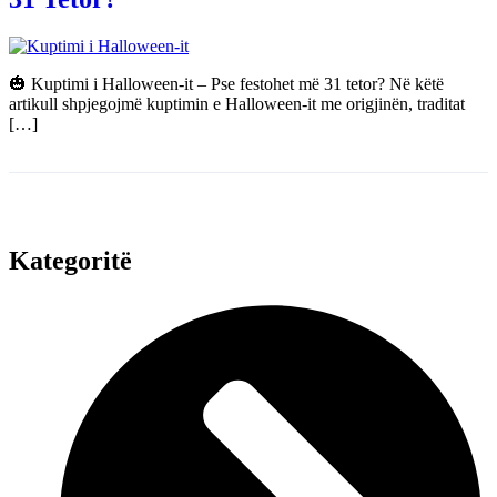
🎃 Kuptimi i Halloween-it – Pse festohet më 31 tetor? Në këtë
artikull shpjegojmë kuptimin e Halloween-it me origjinën, traditat
[…]
Kategoritë