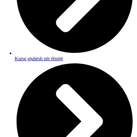
Kurse gjuhësh për fëmijë