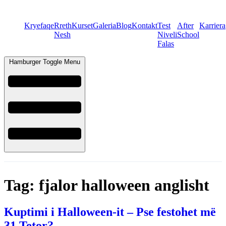
Kryefaqe
Rreth
Kurset
Galeria
Blog
Kontakt
Test
After
Karriera
Nesh
Niveli
School
Falas
Hamburger Toggle Menu
Tag:
fjalor halloween anglisht
Kuptimi i Halloween-it – Pse festohet më
31 Tetor?