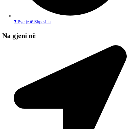
❓ Pyetje të Shpeshta
Na gjeni në