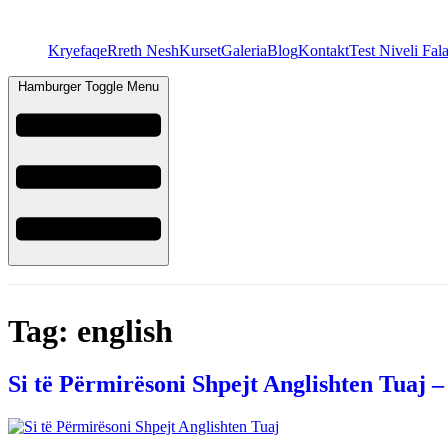
Kryefaqe
Rreth Nesh
Kurset
Galeria
Blog
Kontakt
Test Niveli Fal
Hamburger Toggle Menu
Tag:
english
Si të Përmirësoni Shpejt Anglishten Tuaj –