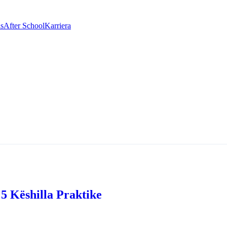
as
After School
Karriera
 5 Këshilla Praktike