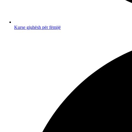
Kurse gjuhësh për fëmijë