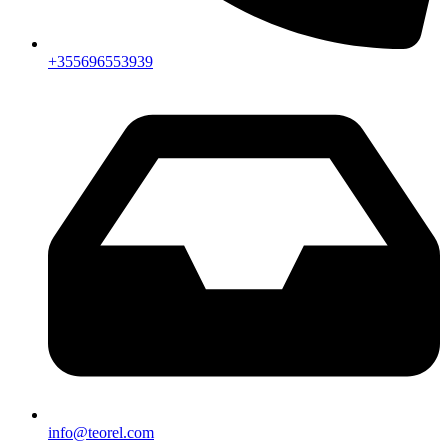
+355696553939
info@teorel.com