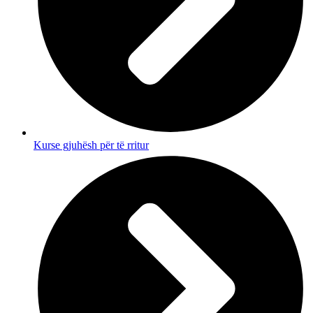
Kurse gjuhësh për të rritur