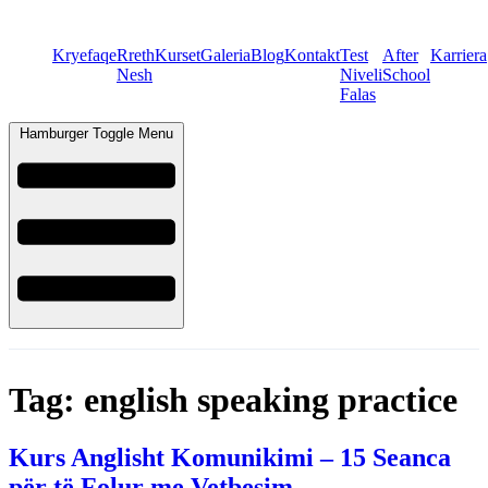
Kryefaqe
Rreth
Kurset
Galeria
Blog
Kontakt
Test
After
Karriera
Nesh
Niveli
School
Falas
Hamburger Toggle Menu
Tag:
english speaking practice
Kurs Anglisht Komunikimi – 15 Seanca
për të Folur me Vetbesim