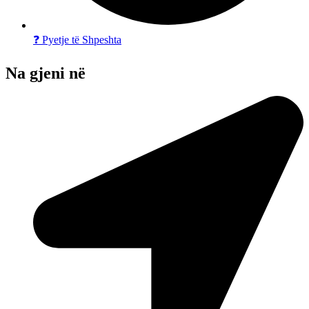
❓ Pyetje të Shpeshta
Na gjeni në