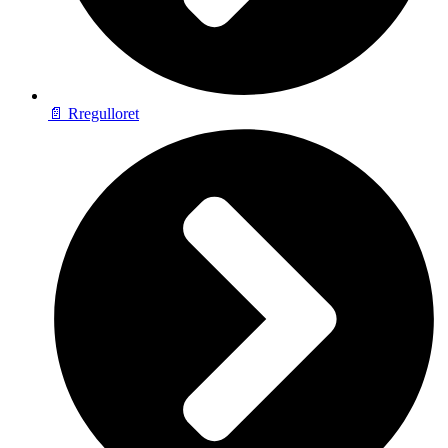
📄 Rregulloret