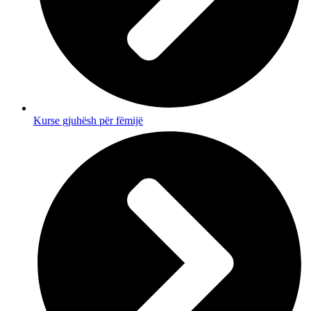
Kurse gjuhësh për fëmijë