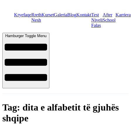
Kryefaqe
Rreth
Kurset
Galeria
Blog
Kontakt
Test
After
Karriera
Nesh
Niveli
School
Falas
Hamburger Toggle Menu
Tag:
dita e alfabetit të gjuhës
shqipe