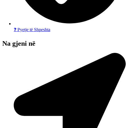
❓ Pyetje të Shpeshta
Na gjeni në