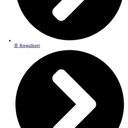
📄 Rregulloret