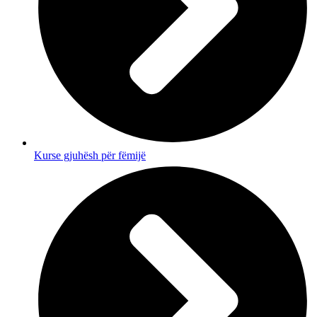
Kurse gjuhësh për fëmijë