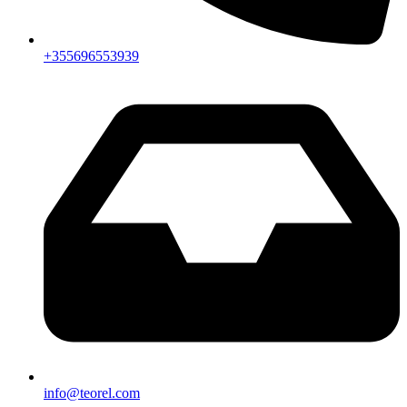
+355696553939
info@teorel.com