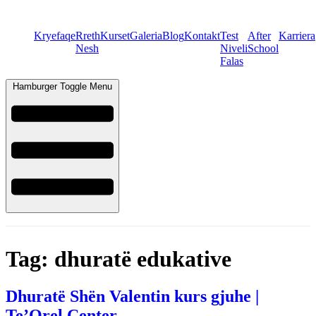
Kryefaqe
Rreth
Kurset
Galeria
Blog
Kontakt
Test
After
Karriera
Nesh
Niveli
School
Falas
Hamburger Toggle Menu
Tag:
dhuratë edukative
Dhuratë Shën Valentin kurs gjuhe |
Te’Orel Center