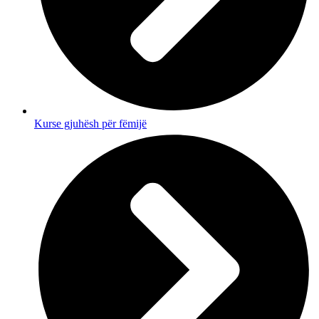
Kurse gjuhësh për fëmijë