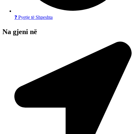
❓ Pyetje të Shpeshta
Na gjeni në