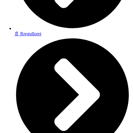
📄 Rregulloret