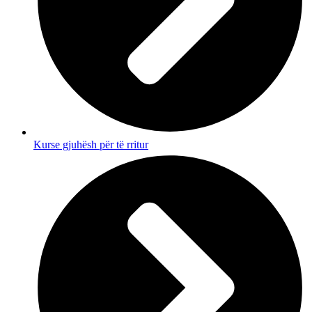
Kurse gjuhësh për të rritur