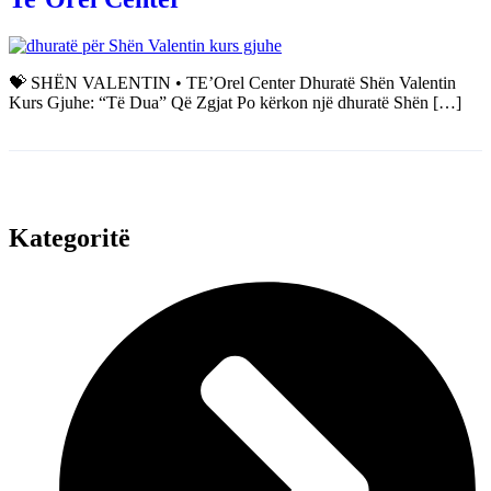
💝 SHËN VALENTIN • TE’Orel Center Dhuratë Shën Valentin
Kurs Gjuhe: “Të Dua” Që Zgjat Po kërkon një dhuratë Shën […]
Kategoritë