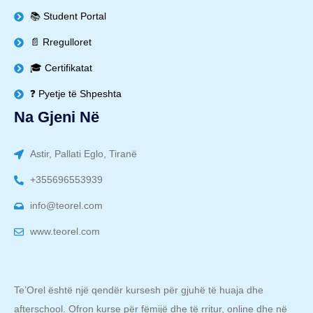
📚 Student Portal
📄 Rregulloret
🎓 Certifikatat
❓ Pyetje të Shpeshta
Na Gjeni Në
Astir, Pallati Eglo, Tiranë
+355696553939
info@teorel.com
www.teorel.com
Te’Orel është një qendër kursesh për gjuhë të huaja dhe
afterschool. Ofron kurse për fëmijë dhe të rritur, online dhe në