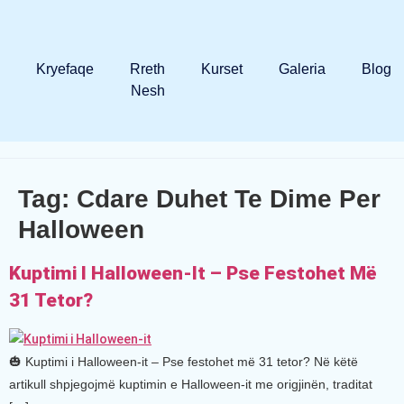
Kryefaqe
Rreth
Kurset
Galeria
Blog
Nesh
Tag:
Cdare Duhet Te Dime Per
Halloween
Kuptimi I Halloween-It – Pse Festohet Më
31 Tetor?
🎃 Kuptimi i Halloween-it – Pse festohet më 31 tetor? Në këtë
artikull shpjegojmë kuptimin e Halloween-it me origjinën, traditat