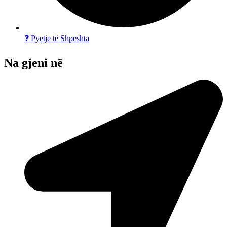
❓ Pyetje të Shpeshta
Na gjeni në