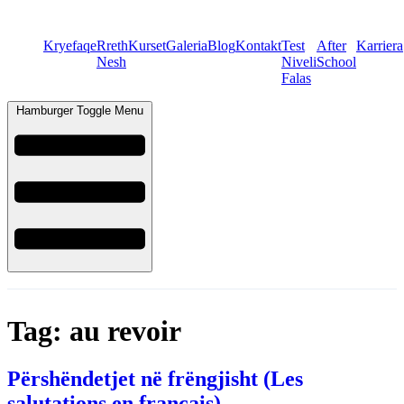
Kryefaqe
Rreth
Kurset
Galeria
Blog
Kontakt
Test
After
Karriera
Nesh
Niveli
School
Falas
Hamburger Toggle Menu
Tag:
au revoir
Përshëndetjet në frëngjisht (Les
salutations en français)