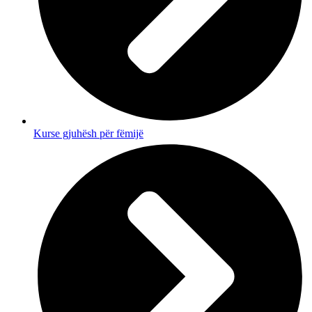
Kurse gjuhësh për fëmijë