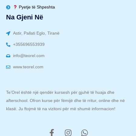
Pyetje të Shpeshta
Na Gjeni Në
Astir, Pallati Eglo, Tiranë
+355696553939
info@teorel.com
www.teorel.com
Te’Orel është një qendër kursesh për gjuhë të huaja dhe
afterschool. Ofron kurse për fëmijë dhe të rritur, online dhe në
klasë. Ju ftojmë të na vizitoni për më shumë informacion!