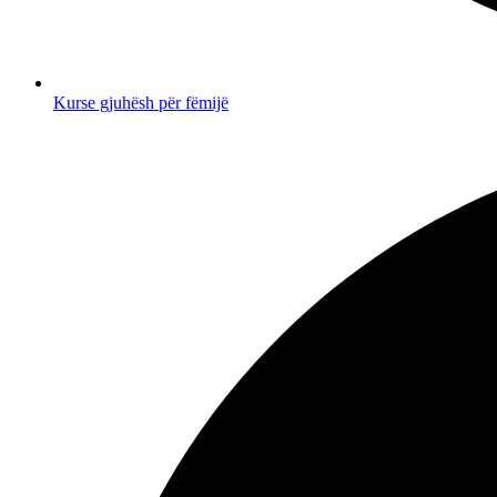
Kurse gjuhësh për fëmijë