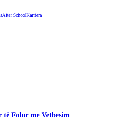
as
After School
Karriera
r të Folur me Vetbesim