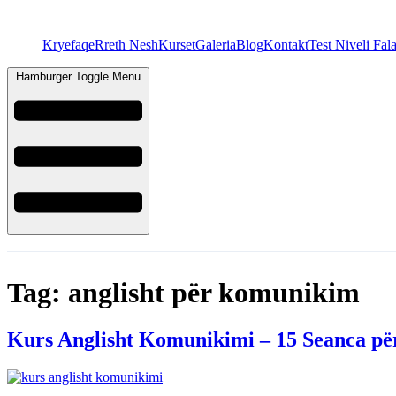
Kryefaqe
Rreth Nesh
Kurset
Galeria
Blog
Kontakt
Test Niveli Fal
Hamburger Toggle Menu
Tag:
anglisht për komunikim
Kurs Anglisht Komunikimi – 15 Seanca pë