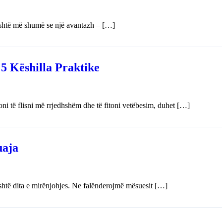
 është më shumë se një avantazh – […]
 5 Këshilla Praktike
oni të flisni më rrjedhshëm dhe të fitoni vetëbesim, duhet […]
uaja
shtë dita e mirënjohjes. Ne falënderojmë mësuesit […]