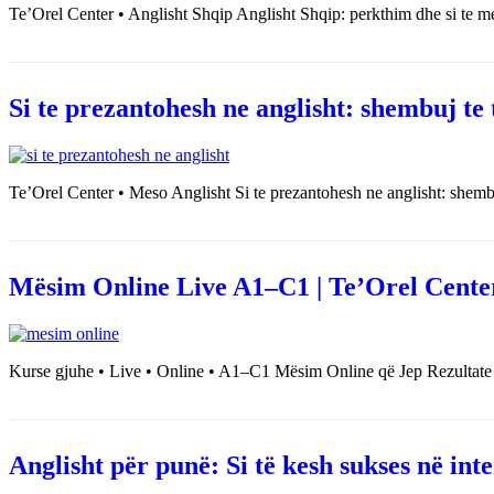
Te’Orel Center • Anglisht Shqip Anglisht Shqip: perkthim dhe si te 
Si te prezantohesh ne anglisht: shembuj te 
Te’Orel Center • Meso Anglisht Si te prezantohesh ne anglisht: shembu
Mësim Online Live A1–C1 | Te’Orel Cente
Kurse gjuhe • Live • Online • A1–C1 Mësim Online që Jep Rezultate 
Anglisht për punë: Si të kesh sukses në int