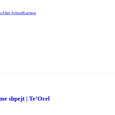
as
After School
Karriera
me shpejt | Te’Orel