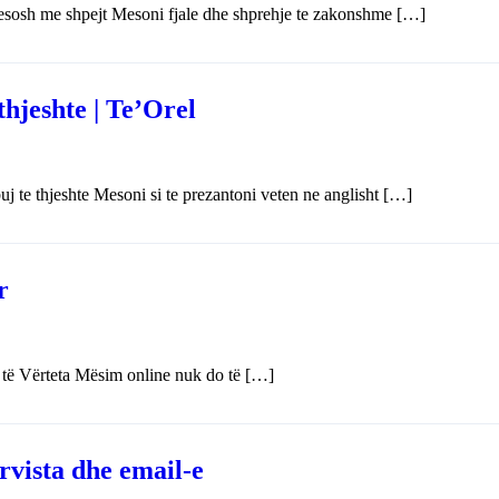
mesosh me shpejt Mesoni fjale dhe shprehje te zakonshme […]
thjeshte | Te’Orel
j te thjeshte Mesoni si te prezantoni veten ne anglisht […]
r
të Vërteta Mësim online nuk do të […]
ervista dhe email-e