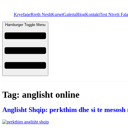
Kryefaqe
Rreth Nesh
Kurset
Galeria
Blog
Kontakt
Test Niveli Fal
Hamburger Toggle Menu
Tag:
anglisht online
Anglisht Shqip: perkthim dhe si te mesosh 