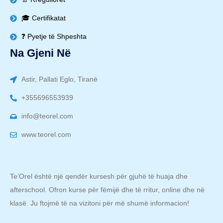
🎓 Certifikatat
❓ Pyetje të Shpeshta
Na Gjeni Në
Astir, Pallati Eglo, Tiranë
+355696553939
info@teorel.com
www.teorel.com
Te’Orel është një qendër kursesh për gjuhë të huaja dhe
afterschool. Ofron kurse për fëmijë dhe të rritur, online dhe në
klasë. Ju ftojmë të na vizitoni për më shumë informacion!