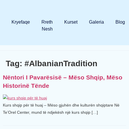
Kryefaqe
Rreth
Kurset
Galeria
Blog
Nesh
Tag:
#AlbanianTradition
Nëntori I Pavarësisë – Mëso Shqip, Mëso
Historinë Tënde
Kurs shqip për të huaj – Mëso gjuhën dhe kulturën shqiptare Në
Te’Orel Center, mund të ndjekësh një kurs shqip […]