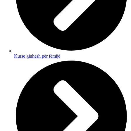
Kurse gjuhësh për fëmijë