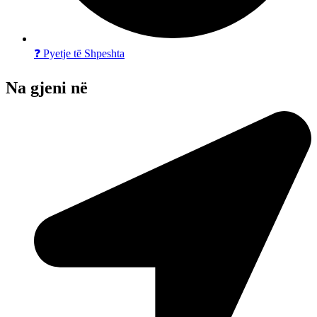
❓ Pyetje të Shpeshta
Na gjeni në