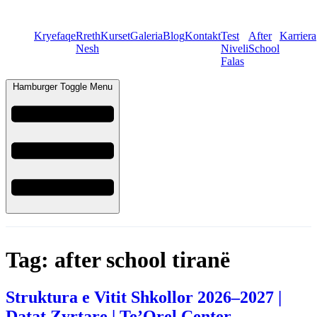
Kryefaqe
Rreth
Kurset
Galeria
Blog
Kontakt
Test
After
Karriera
Nesh
Niveli
School
Falas
Hamburger Toggle Menu
Tag:
after school tiranë
Struktura e Vitit Shkollor 2026–2027 |
Datat Zyrtare | Te’Orel Center