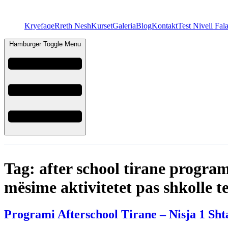
Kryefaqe
Rreth Nesh
Kurset
Galeria
Blog
Kontakt
Test Niveli Fal
Hamburger Toggle Menu
Tag:
after school tirane program
mësime aktivitetet pas shkolle t
Programi Afterschool Tirane – Nisja 1 Sht