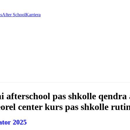
as
After School
Karriera
i afterschool pas shkolle qendra 
eorel center kurs pas shkolle ruti
ator 2025