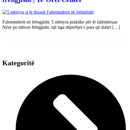
Faleminderit në frëngjisht: 5 mënyra praktike për të falënderuar
Nëse po mëson frëngjisht, një nga shprehjet e para që duhet […]
Kategoritë