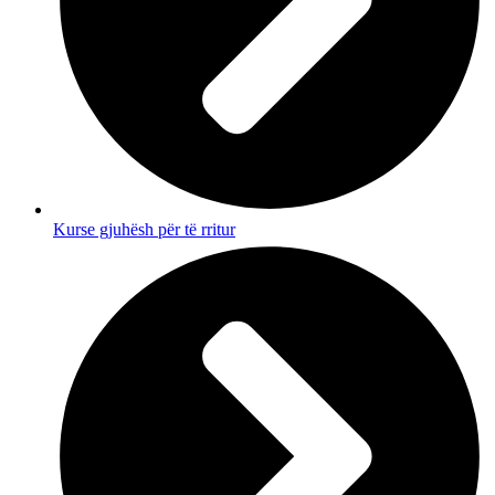
Kurse gjuhësh për të rritur