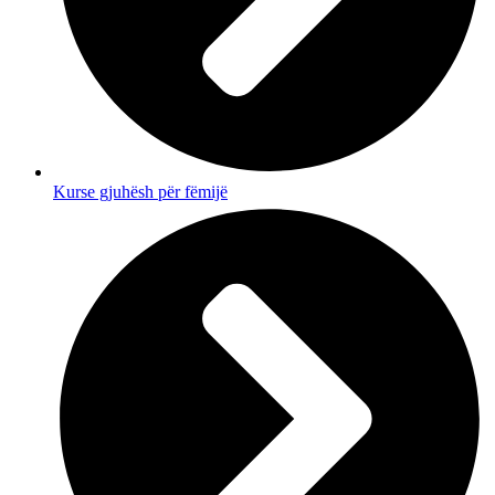
Kurse gjuhësh për fëmijë