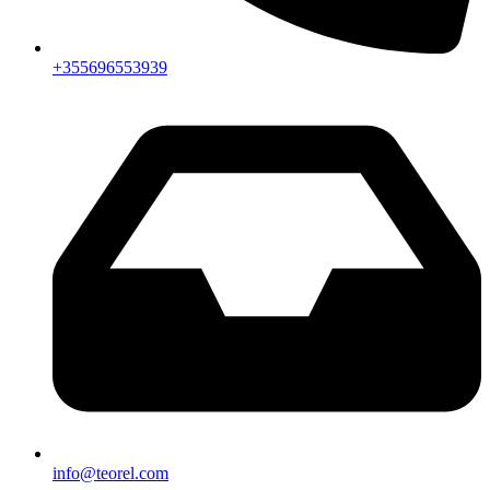
+355696553939
info@teorel.com