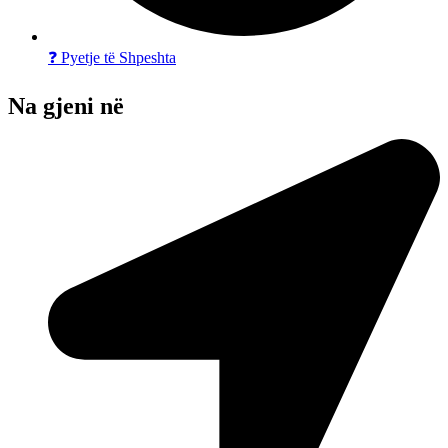
❓ Pyetje të Shpeshta
Na gjeni në