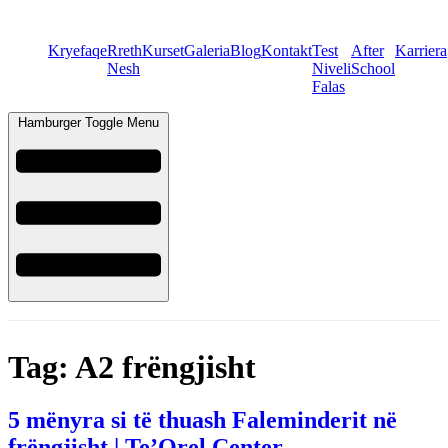
Kryefaqe
Rreth
Kurset
Galeria
Blog
Kontakt
Test
After
Karriera
Nesh
Niveli
School
Falas
Hamburger Toggle Menu
Tag:
A2 frëngjisht
5 mënyra si të thuash Faleminderit në
frëngjisht | Te’Orel Center