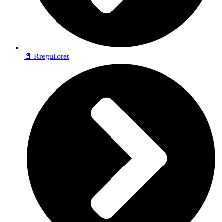
📄 Rregulloret