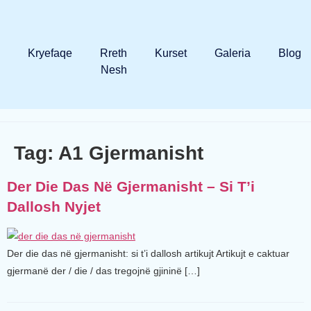
Kryefaqe
Rreth
Kurset
Galeria
Blog
Nesh
Tag:
A1 Gjermanisht
Der Die Das Në Gjermanisht – Si T’i
Dallosh Nyjet
Der die das në gjermanisht: si t’i dallosh artikujt Artikujt e caktuar
gjermanë der / die / das tregojnë gjininë […]