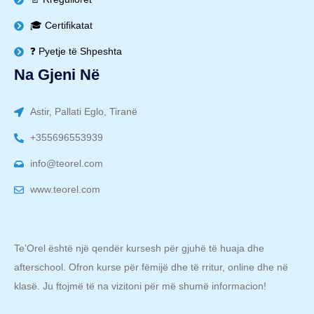
🎓 Certifikatat
❓ Pyetje të Shpeshta
Na Gjeni Në
Astir, Pallati Eglo, Tiranë
+355696553939
info@teorel.com
www.teorel.com
Te’Orel është një qendër kursesh për gjuhë të huaja dhe
afterschool. Ofron kurse për fëmijë dhe të rritur, online dhe në
klasë. Ju ftojmë të na vizitoni për më shumë informacion!