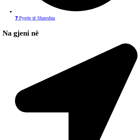
❓ Pyetje të Shpeshta
Na gjeni në