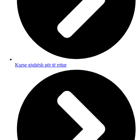
Kurse gjuhësh për të rritur