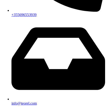
+355696553939
info@teorel.com