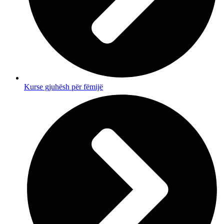
Kurse gjuhësh për fëmijë