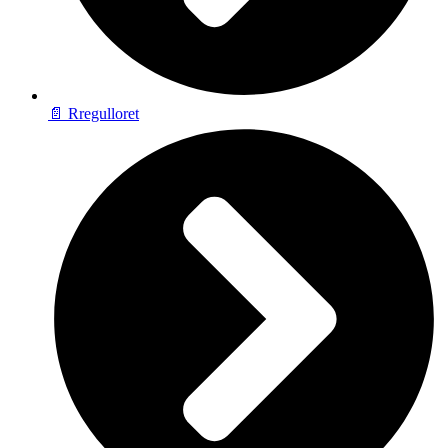
📄 Rregulloret