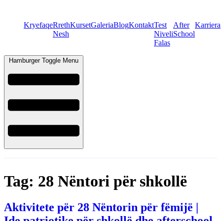
Kryefaqe
Rreth
Kurset
Galeria
Blog
Kontakt
Test
After
Karriera
Nesh
Niveli
School
Falas
Hamburger Toggle Menu
Tag:
28 Nëntori për shkollë
Aktivitete për 28 Nëntorin për fëmijë |
Ide patriotike për shkollë dhe afterschool