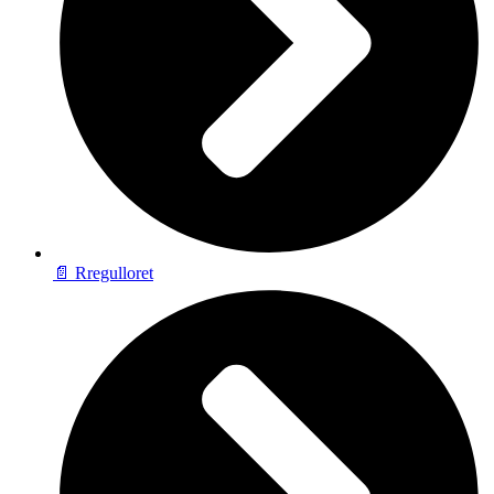
📄 Rregulloret