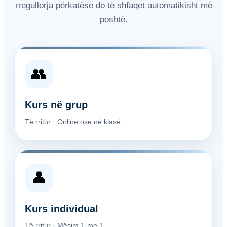
rregullorja përkatëse do të shfaqet automatikisht më
poshtë.
👥
Kurs në grup
Të rritur · Online ose në klasë
👤
Kurs individual
Të rritur · Mësim 1-me-1