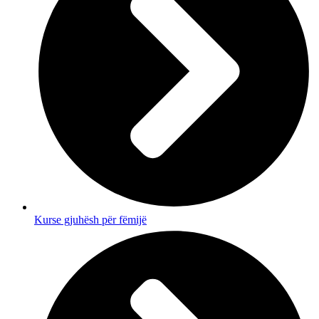
Kurse gjuhësh për fëmijë