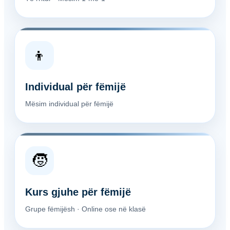
👦
Individual për fëmijë
Mësim individual për fëmijë
🧒
Kurs gjuhe për fëmijë
Grupe fëmijësh · Online ose në klasë