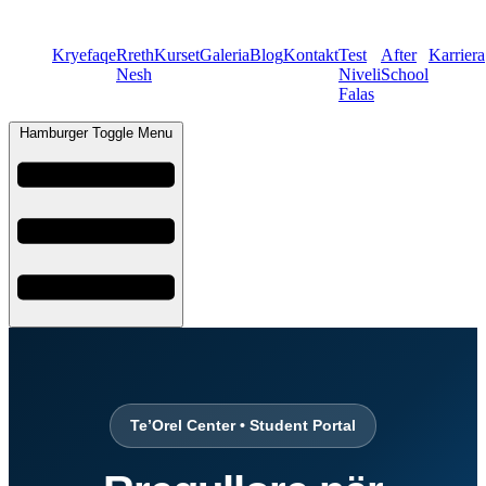
Kryefaqe
Rreth
Kurset
Galeria
Blog
Kontakt
Test
After
Karriera
Nesh
Niveli
School
Falas
Hamburger Toggle Menu
Te’Orel Center • Student Portal