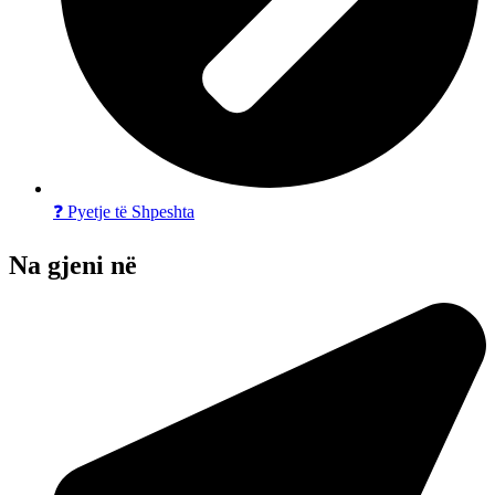
❓ Pyetje të Shpeshta
Na gjeni në