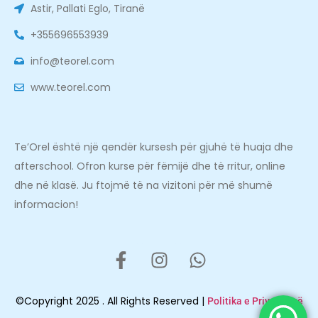
Astir, Pallati Eglo, Tiranë
+355696553939
info@teorel.com
www.teorel.com
Te’Orel është një qendër kursesh për gjuhë të huaja dhe
afterschool. Ofron kurse për fëmijë dhe të rritur, online
dhe në klasë. Ju ftojmë të na vizitoni për më shumë
informacion!
©Copyright 2025 . All Rights Reserved |
Politika e Privatësisë