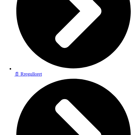
📄 Rregulloret