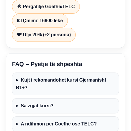
🎯 Përgatitje Goethe/TELC
💶 Çmimi: 16900 lekë
💸 Ulje 20% (+2 persona)
FAQ – Pyetje të shpeshta
Kujt i rekomandohet kursi Gjermanisht
B1+?
Sa zgjat kursi?
A ndihmon për Goethe ose TELC?