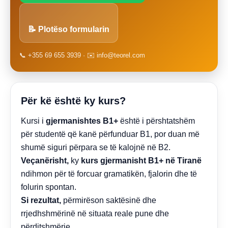
📝 Plotëso formularin
📞 +355 69 655 3939 · ✉️ info@teorel.com
Për kë është ky kurs?
Kursi i
gjermanishtes B1+
është i përshtatshëm
për studentë që kanë përfunduar B1, por duan më
shumë siguri përpara se të kalojnë në B2.
Veçanërisht,
ky
kurs gjermanisht B1+ në Tiranë
ndihmon për të forcuar gramatikën, fjalorin dhe të
folurin spontan.
Si rezultat,
përmirëson saktësinë dhe
rrjedhshmërinë në situata reale pune dhe
përditshmërie.