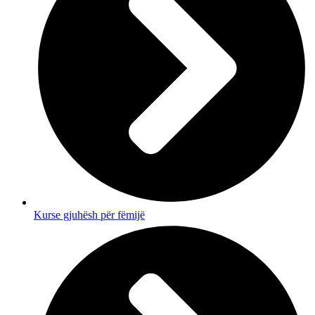
Kurse gjuhësh për fëmijë