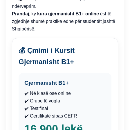
ndërveprim.
Prandaj,
ky
kurs gjermanisht B1+ online
është
zgjedhje shumë praktike edhe për studentët jashtë
Shqipërisë.
💰 Çmimi i Kursit
Gjermanisht B1+
Gjermanisht B1+
✔️ Në klasë ose online
✔️ Grupe të vogla
✔️ Test final
✔️ Certifikatë sipas CEFR
16,900 lekë