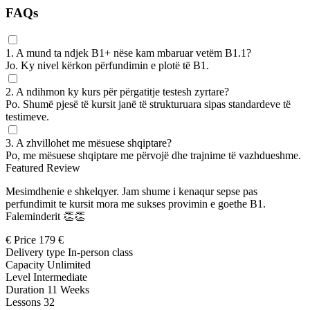
FAQs
1. A mund ta ndjek B1+ nëse kam mbaruar vetëm B1.1?
Jo. Ky nivel kërkon përfundimin e plotë të B1.
2. A ndihmon ky kurs për përgatitje testesh zyrtare?
Po. Shumë pjesë të kursit janë të strukturuara sipas standardeve të
testimeve.
3. A zhvillohet me mësuese shqiptare?
Po, me mësuese shqiptare me përvojë dhe trajnime të vazhdueshme.
Featured Review
Mesimdhenie e shkelqyer. Jam shume i kenaqur sepse pas
perfundimit te kursit mora me sukses provimin e goethe B1.
Faleminderit 👏👏
€
Price
179 €
Delivery type
In-person class
Capacity
Unlimited
Level
Intermediate
Duration
11 Weeks
Lessons
32