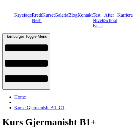
Kryefaqe
Rreth
Kurset
Galeria
Blog
Kontakt
Test
After
Karriera
Nesh
Niveli
School
Falas
Hamburger Toggle Menu
Home
Kurse Gjermanisht A1–C1
Kurs Gjermanisht B1+