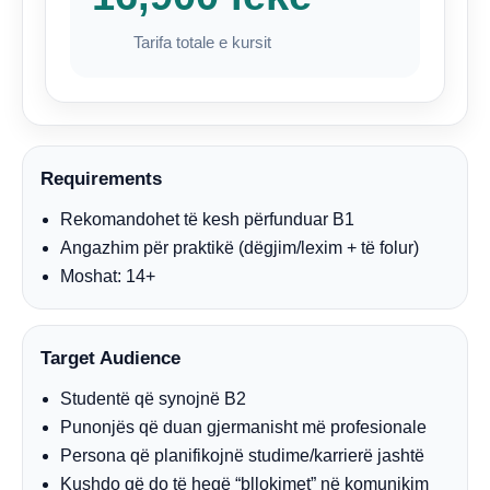
Tarifa totale e kursit
Requirements
Rekomandohet të kesh përfunduar B1
Angazhim për praktikë (dëgjim/lexim + të folur)
Moshat: 14+
Target Audience
Studentë që synojnë B2
Punonjës që duan gjermanisht më profesionale
Persona që planifikojnë studime/karrierë jashtë
Kushdo që do të heqë “bllokimet” në komunikim