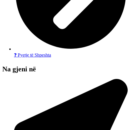
❓ Pyetje të Shpeshta
Na gjeni në