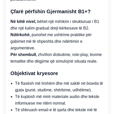
Çfarë përfshin Gjermanisht B1+?
Në këtë nivel,
bëhet një rishikim i strukturuar i B1
dhe një kalim gradual drejt kërkesave të B2.
Ndërkohë,
punohet me ushtrime praktike për
gabimet më të shpeshta dhe ndërtimin e
argumenteve.
Për shembull,
zhvillon diskutime, role-play, lexime
tematike dhe dëgjime që simulojnë situata reale.
Objektivat kryesore
Të flasësh më lirshëm dhe më saktë në biseda të
gjata (punë, studime, shërbime, udhëtime).
Të kuptosh më mirë materiale audio dhe tekste
informuese me ritëm normal.
Të shkruash email-e të qarta dhe tekste më të