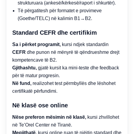
strukturuara (ankesë/kërkesë/raport i shkurtër).
Të përgatitesh për formatet e provimeve
(Goethe/TELC) në kalimin B1→B2.
Standard CEFR dhe certifikim
Sa i përket programit,
kursi ndjek standardin
CEFR
dhe punon në mënyrë të qëndrueshme drejt
kompetencave të B2.
Gjithashtu,
gjatë kursit ka mini-teste dhe feedback
për të matur progresin.
Në fund,
realizohet test përmbyllës dhe lëshohet
certifikatë përfundimi.
Në klasë ose online
Nëse preferon mësimin në klasë,
kursi zhvillohet
në Te’Orel Center në Tiranë.
Megjithatë,
kursi online ruan të njëjtin standard dhe