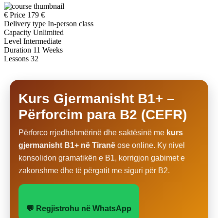
€
Price
179 €
Delivery type
In-person class
Capacity
Unlimited
Level
Intermediate
Duration
11 Weeks
Lessons
32
Kurs Gjermanisht B1+ –
Përforcim para B2 (CEFR)
Përforco rrjedhshmërinë dhe saktësinë me
kurs
gjermanisht B1+ në Tiranë
ose online. Ky nivel
konsolidon gramatikën e B1, korrigjon gabimet e
zakonshme dhe të përgatit me siguri për B2.
💬 Regjistrohu në WhatsApp