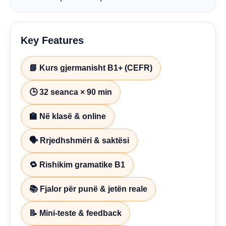
Key Features
📘 Kurs gjermanisht B1+ (CEFR)
🕒 32 seanca × 90 min
🏫 Në klasë & online
🗣️ Rrjedhshmëri & saktësi
🔁 Rishikim gramatike B1
📚 Fjalor për punë & jetën reale
📝 Mini-teste & feedback