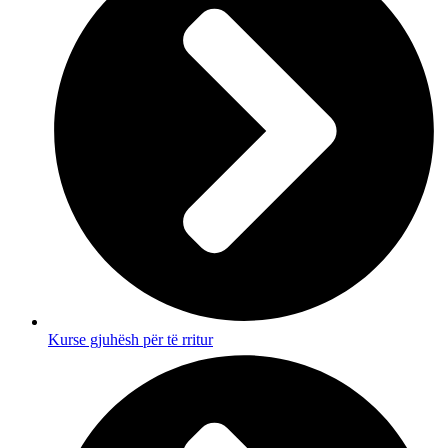
Kurse gjuhësh për të rritur