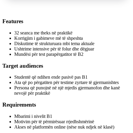
Features
32 seanca me theks në praktikë
Korrigjim i gabimeve më të shpeshta
Diskutime të strukturuara mbi tema aktuale
Ushtrime intensive për të folur dhe dëgjuar
Mundësi për test parapërgatitor të B2
Target audiences
Studentë që ndihen ende pasivë pas B1
Ata që po përgatiten për testime zyrtare të gjermanishtes
Persona që punojnë në një mjedis gjermanofon dhe kanë
nevojë për praktikë
Requirements
Mbarimi i nivelit B1
Motivim për të përmirësuar rrjedhshmërinë
Akses në platformën online (nëse nuk ndjek në klasë)