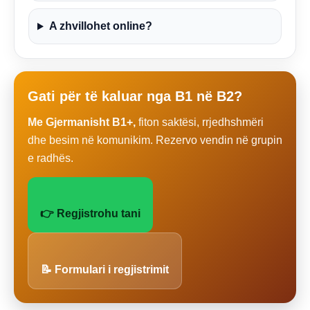
A zhvillohet online?
Gati për të kaluar nga B1 në B2?
Me Gjermanisht B1+,
fiton saktësi, rrjedhshmëri
dhe besim në komunikim. Rezervo vendin në grupin
e radhës.
👉 Regjistrohu tani
📝 Formulari i regjistrimit