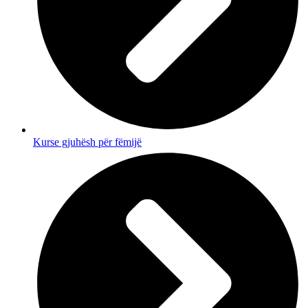
Kurse gjuhësh për fëmijë