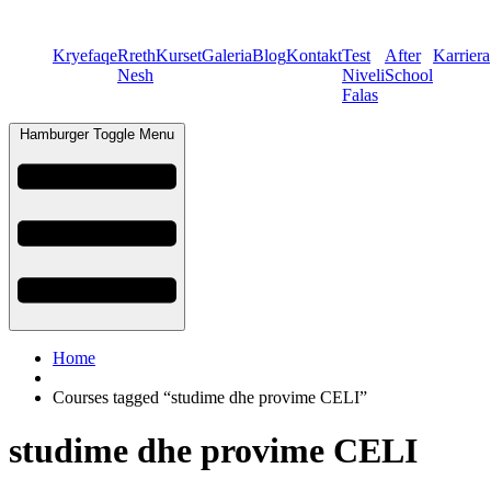
Kryefaqe
Rreth
Kurset
Galeria
Blog
Kontakt
Test
After
Karriera
Nesh
Niveli
School
Falas
Hamburger Toggle Menu
Home
Courses tagged “studime dhe provime CELI”
studime dhe provime CELI