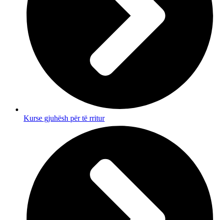
Kurse gjuhësh për të rritur