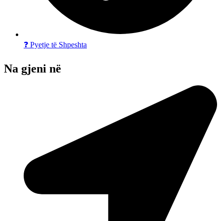
❓ Pyetje të Shpeshta
Na gjeni në