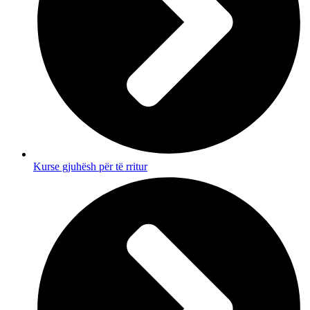
Kurse gjuhësh për të rritur