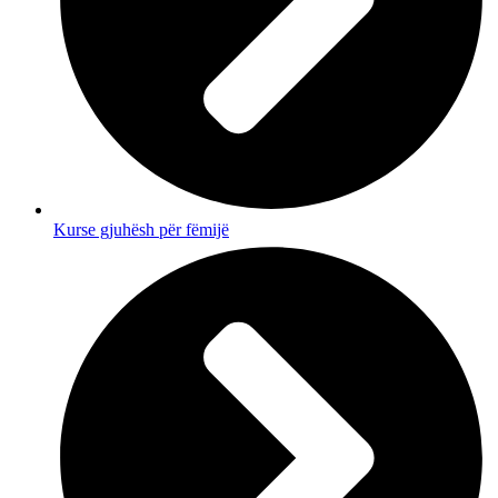
Kurse gjuhësh për fëmijë