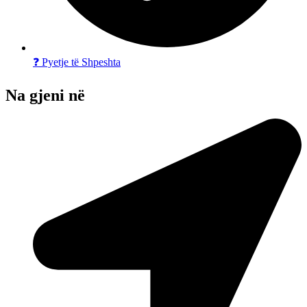
❓ Pyetje të Shpeshta
Na gjeni në