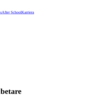
as
After School
Karriera
betare