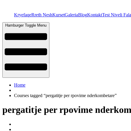
Kryefaqe
Rreth Nesh
Kurset
Galeria
Blog
Kontakt
Test Niveli Fal
Hamburger Toggle Menu
Home
Courses tagged “pergatitje per rpovime nderkombetare”
pergatitje per rpovime nderkom