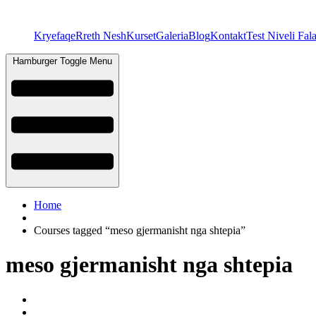
Kryefaqe
Rreth Nesh
Kurset
Galeria
Blog
Kontakt
Test Niveli Fal
Hamburger Toggle Menu
Home
Courses tagged “meso gjermanisht nga shtepia”
meso gjermanisht nga shtepia