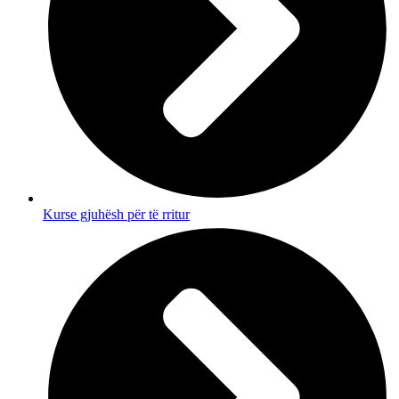
Kurse gjuhësh për të rritur