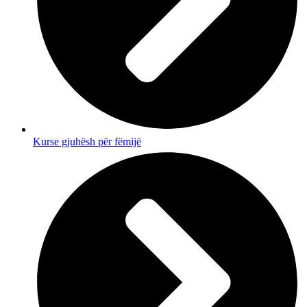
Kurse gjuhësh për fëmijë