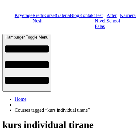
Kryefaqe
Rreth
Kurset
Galeria
Blog
Kontakt
Test
After
Karriera
Nesh
Niveli
School
Falas
Hamburger Toggle Menu
Home
Courses tagged “kurs individual tirane”
kurs individual tirane