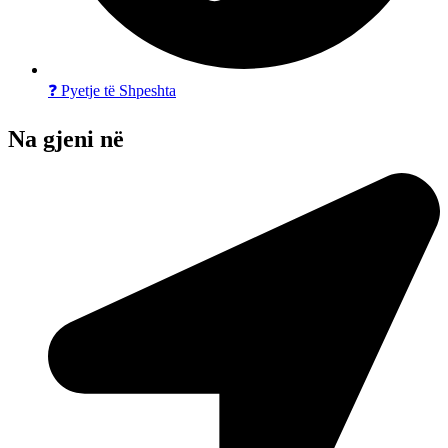
❓ Pyetje të Shpeshta
Na gjeni në