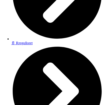
📄 Rregulloret