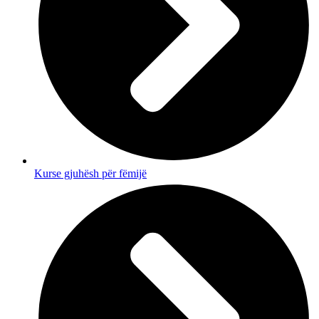
Kurse gjuhësh për fëmijë