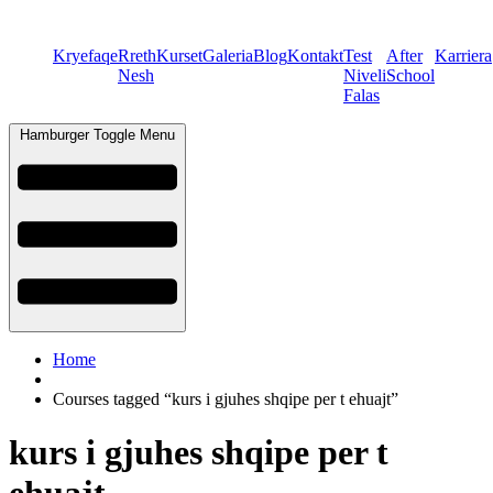
Kryefaqe
Rreth
Kurset
Galeria
Blog
Kontakt
Test
After
Karriera
Nesh
Niveli
School
Falas
Hamburger Toggle Menu
Home
Courses tagged “kurs i gjuhes shqipe per t ehuajt”
kurs i gjuhes shqipe per t