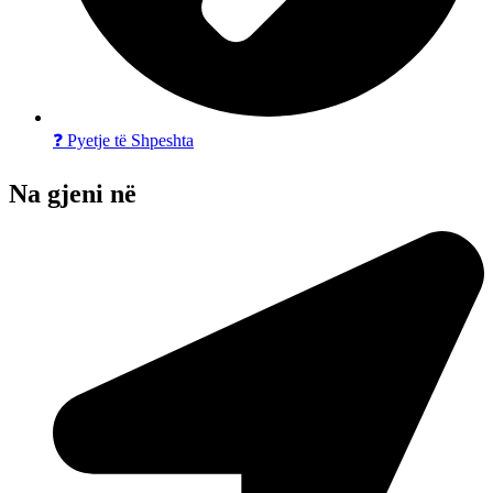
❓ Pyetje të Shpeshta
Na gjeni në