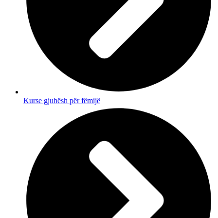
Kurse gjuhësh për fëmijë