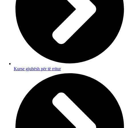
Kurse gjuhësh për të rritur