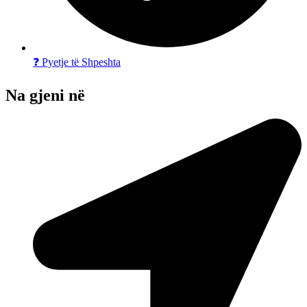
❓ Pyetje të Shpeshta
Na gjeni në