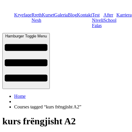
Kryefaqe
Rreth
Kurset
Galeria
Blog
Kontakt
Test
After
Karriera
Nesh
Niveli
School
Falas
Hamburger Toggle Menu
Home
Courses tagged “kurs frëngjisht A2”
kurs frëngjisht A2